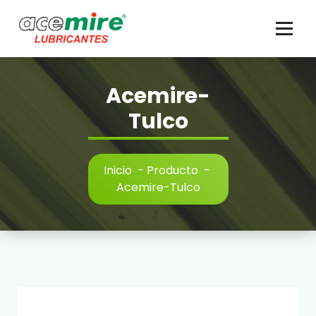
Saltar
al
contenido
Acemire-
Tulco
Inicio
-
Producto
-
Acemire-Tulco