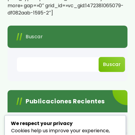
more» gap=»0″ grid_id=»vc_gid:1472381065079-
df082aab-1595-2″]
Buscar
Buscar
Publicaciones Recientes
Acemire una Empresa Mexicana en lucha por
We respect your privacy
sobrevivir
Cookies help us improve your experience,