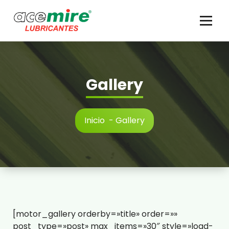
Saltar
al
contenido
Gallery
Inicio
-
Gallery
[motor_gallery orderby=»title» order=»»
post_type=»post» max_items=»30″ style=»load-