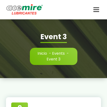
Saltar
al
contenido
Event 3
Inicio
-
Events
-
Event 3